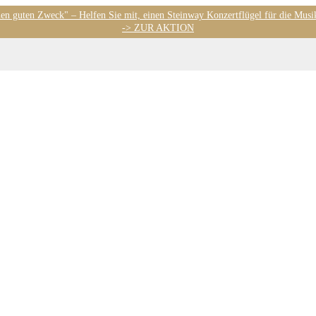
nen guten Zweck" – Helfen Sie mit, einen Steinway Konzertflügel für die Musi
-> ZUR AKTION