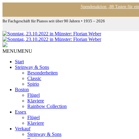
Spendenaktion „88 Tasten für ei
Ihr Fachgeschäft für Pianos seit über 90 Jahren • 1935 – 2026
MENU
MENU
Start
Steinway & Sons
Besonderheiten
Classic
Spirio
Boston
Flügel
Klaviere
Rainbow Collection
Essex
Flügel
Klaviere
Verkauf
Steinway & Sons