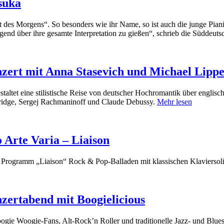
suka
s Morgens“. So besonders wie ihr Name, so ist auch die junge Pianist
lgend über ihre gesamte Interpretation zu gießen“, schrieb die Süddeut
ert mit Anna Stasevich und Michael Lippe
altet eine stilistische Reise von deutscher Hochromantik über englis
Bridge, Sergej Rachmaninoff und Claude Debussy.
Mehr lesen
Arte Varia – Liaison
en Programm „Liaison“ Rock & Pop-Balladen mit klassischen Klaviersol
ertabend mit Boogielicious
oogie Woogie-Fans, Alt-Rock’n Roller und traditionelle Jazz- und Bl