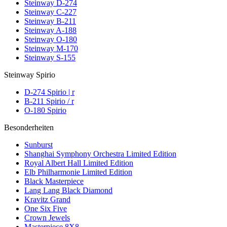
Steinway D-274
Steinway C-227
Steinway B-211
Steinway A-188
Steinway O-180
Steinway M-170
Steinway S-155
Steinway Spirio
D-274 Spirio | r
B-211 Spirio / r
O-180 Spirio
Besonderheiten
Sunburst
Shanghai Symphony Orchestra Limited Edition
Royal Albert Hall Limited Edition
Elb Philharmonie Limited Edition
Black Masterpiece
Lang Lang Black Diamond
Kravitz Grand
One Six Five
Crown Jewels
Masterpiece 8X8