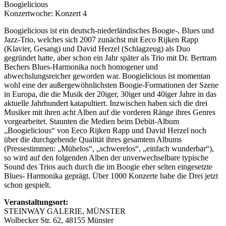
Konzertwoche: Konzert 4
Boogielicious ist ein deutsch-niederländisches Boogie-, Blues und
Jazz-Trio, welches sich 2007 zunächst mit Eeco Rijken Rapp
(Klavier, Gesang) und David Herzel (Schlagzeug) als Duo
gegründet hatte, aber schon ein Jahr später als Trio mit Dr. Bertram
Bechers Blues-Harmonika noch homogener und
abwechslungsreicher geworden war. Boogielicious ist momentan
wohl eine der außergewöhnlichsten Boogie-Formationen der Szene
in Europa, die die Musik der 20iger, 30iger und 40iger Jahre in das
aktuelle Jahrhundert katapultiert. Inzwischen haben sich die drei
Musiker mit ihren acht Alben auf die vorderen Ränge ihres Genres
vorgearbeitet. Staunten die Medien beim Debüt-Album
„Boogielicious“ von Eeco Rijken Rapp und David Herzel noch
über die durchgehende Qualität ihres gesamtem Albums
(Pressestimmen: „Mühelos“, „schwerelos“, „einfach wunderbar“),
so wird auf den folgenden Alben der unverwechselbare typische
Sound des Trios auch durch die im Boogie eher selten eingesetzte
Blues- Harmonika geprägt. Über 1000 Konzerte habe die Drei jetzt
schon gespielt.
Veranstaltungsort:
STEINWAY GALERIE, MÜNSTER
Wolbecker Str. 62, 48155 Münster