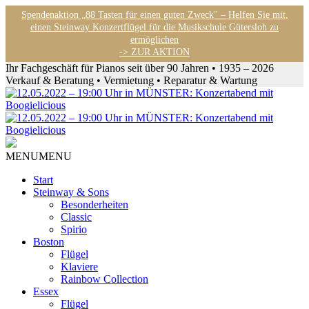
Spendenaktion „88 Tasten für einen guten Zweck" – Helfen Sie mit,
einen Steinway Konzertflügel für die Musikschule Gütersloh zu
ermöglichen
-> ZUR AKTION
Ihr Fachgeschäft für Pianos seit über 90 Jahren • 1935 – 2026
Verkauf & Beratung • Vermietung • Reparatur & Wartung
MENU
MENU
Start
Steinway & Sons
Besonderheiten
Classic
Spirio
Boston
Flügel
Klaviere
Rainbow Collection
Essex
Flügel