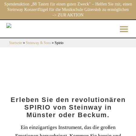
Spendenaktion „88 Tasten für einen guten Zweck" – Helfen Sie mit, einen
Steinway Konzertflügel für die Musikschule Gütersloh zu ermöglichen
-> ZUR AKTION
Startseite
»
Steinway & Sons
»
Spirio
Erleben Sie den revolutionären
SPIRIO von Steinway in
Münster oder Beckum.
Ein einzigartiges Instrument, das die großen
Emotionen hervorbringt. Kommen Sie herein und