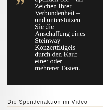
Zeichen Ihrer
Verbundenheit –
und unterstützen
Sie die
Anschaffung eines
Steinway
Konzertflügels
durch den Kauf
einer oder
mehrerer Tasten.
Die Spendenaktion im Video
Sie sehen gerade einen Platzhalterinhalt von
YouTube
. Um auf den eigentlichen Inhalt