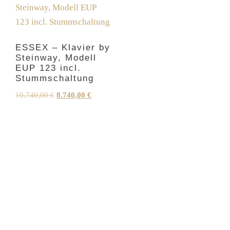
ESSEX – Klavier by
Steinway, Modell
EUP 123 incl.
Stummschaltung
Ursprünglicher
Aktueller
10.740,00
€
8.740,00
€
Preis
Preis
war:
ist:
10.740,00 €
8.740,00 €.