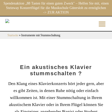
Spendenaktion „88 Tasten für einen guten Zweck" – Helfen Sie mit, einen
Steinway Konzertflügel für die Musikschule Gütersloh zu ermöglichen
-> ZUR AKTION
Startseite
»
Instrumente mit Stummschaltung
Ein akustisches Klavier
stummschalten ?
Den Klang eines Klavierkonzerts hört jeder gern, aber
es gibt Zeiten, in denen Ruhe nötig oder einfach
willkommen ist. Mit einer Stummschaltung in Ihrem
akustischem Klavier oder in Ihrem Flügel können Sie
als Einsteiger, angehender Pianist oder Student