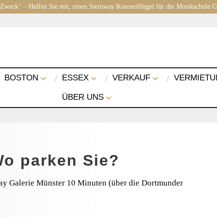
 Zweck" – Helfen Sie mit, einen Steinway Konzertflügel für die Musikschule 
BOSTON
ESSEX
VERKAUF
VERMIETU
ÜBER UNS
Wo parken Sie?
ay Galerie Münster 10 Minuten (über die Dortmunder