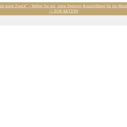
nen guten Zweck" – Helfen Sie mit, einen Steinway Konzertflügel für die Musi
-> ZUR AKTION