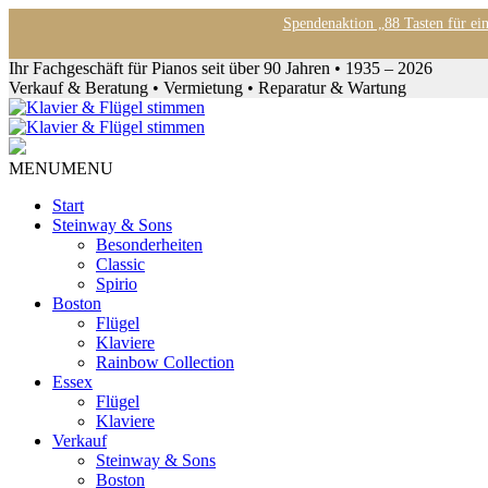
Spendenaktion „88 Tasten für ei
Ihr Fachgeschäft für Pianos seit über 90 Jahren • 1935 – 2026
Verkauf & Beratung • Vermietung • Reparatur & Wartung
MENU
MENU
Start
Steinway & Sons
Besonderheiten
Classic
Spirio
Boston
Flügel
Klaviere
Rainbow Collection
Essex
Flügel
Klaviere
Verkauf
Steinway & Sons
Boston