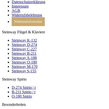
Datenschutzerklärung
Impressum
AGB
Widerrufsbelehrung
Widerrufsformular
Steinway Flügel & Klaviere
Steinway K-132
Steinway D-274
Steinway C-227
Steinway B-211
Steinway A-188
Steinway O-180
Steinway M-170
Steinway S-155
Steinway Spirio
D-274 Spirio | r
B-211 Spirio / r
O-180 Spirio
Besonderheiten