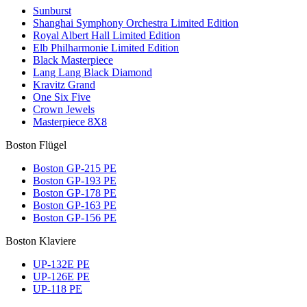
Sunburst
Shanghai Symphony Orchestra Limited Edition
Royal Albert Hall Limited Edition
Elb Philharmonie Limited Edition
Black Masterpiece
Lang Lang Black Diamond
Kravitz Grand
One Six Five
Crown Jewels
Masterpiece 8X8
Boston Flügel
Boston GP-215 PE
Boston GP-193 PE
Boston GP-178 PE
Boston GP-163 PE
Boston GP-156 PE
Boston Klaviere
UP-132E PE
UP-126E PE
UP-118 PE