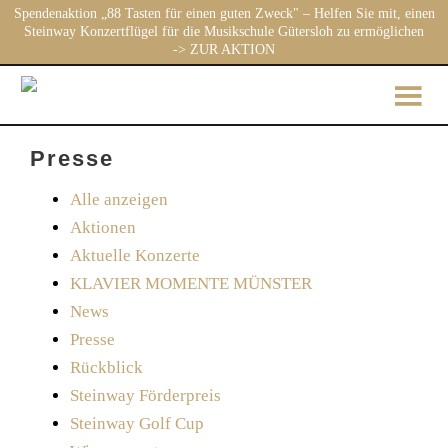
Spendenaktion „88 Tasten für einen guten Zweck" – Helfen Sie mit, einen
Steinway Konzertflügel für die Musikschule Gütersloh zu ermöglichen
-> ZUR AKTION
Presse
Alle anzeigen
Aktionen
Aktuelle Konzerte
KLAVIER MOMENTE MÜNSTER
News
Presse
Rückblick
Steinway Förderpreis
Steinway Golf Cup