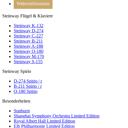
Widerrufsformular
Steinway Flügel & Klaviere
Steinway K-132
Steinway D-274
Steinway C-227
Steinway B-211
Steinway A-188
Steinway O-180
Steinway M-170
Steinway S-155
Steinway Spirio
D-274 Spirio | r
B-211 Spirio / r
O-180 Spirio
Besonderheiten
Sunburst
Shanghai Symphony Orchestra Limited Edition
Royal Albert Hall Limited Edition
Elb Philharmonie Limited Edition