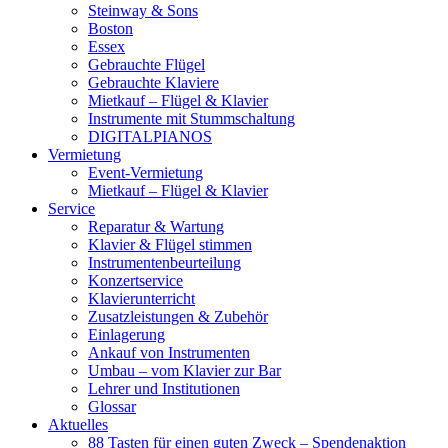
Steinway & Sons
Boston
Essex
Gebrauchte Flügel
Gebrauchte Klaviere
Mietkauf – Flügel & Klavier
Instrumente mit Stummschaltung
DIGITALPIANOS
Vermietung
Event-Vermietung
Mietkauf – Flügel & Klavier
Service
Reparatur & Wartung
Klavier & Flügel stimmen
Instrumentenbeurteilung
Konzertservice
Klavierunterricht
Zusatzleistungen & Zubehör
Einlagerung
Ankauf von Instrumenten
Umbau – vom Klavier zur Bar
Lehrer und Institutionen
Glossar
Aktuelles
88 Tasten für einen guten Zweck – Spendenaktion