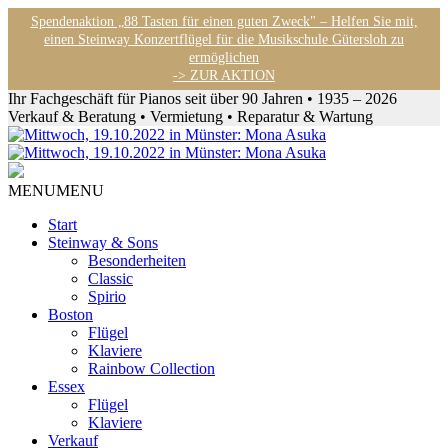
Spendenaktion „88 Tasten für einen guten Zweck" – Helfen Sie mit,
einen Steinway Konzertflügel für die Musikschule Gütersloh zu
ermöglichen
-> ZUR AKTION
Ihr Fachgeschäft für Pianos seit über 90 Jahren • 1935 – 2026
Verkauf & Beratung • Vermietung • Reparatur & Wartung
MENU
MENU
Start
Steinway & Sons
Besonderheiten
Classic
Spirio
Boston
Flügel
Klaviere
Rainbow Collection
Essex
Flügel
Klaviere
Verkauf