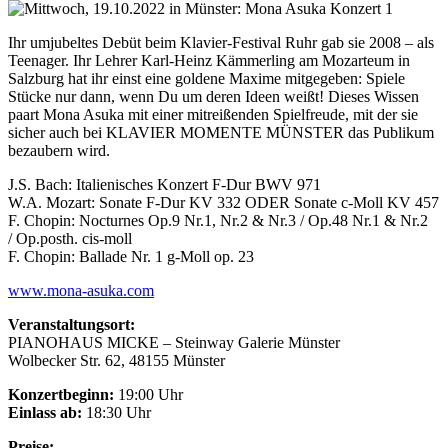
Konzert 1
Ihr umjubeltes Debüt beim Klavier-Festival Ruhr gab sie 2008 – als
Teenager. Ihr Lehrer Karl-Heinz Kämmerling am Mozarteum in
Salzburg hat ihr einst eine goldene Maxime mitgegeben: Spiele
Stücke nur dann, wenn Du um deren Ideen weißt! Dieses Wissen
paart Mona Asuka mit einer mitreißenden Spielfreude, mit der sie
sicher auch bei KLAVIER MOMENTE MÜNSTER das Publikum
bezaubern wird.
J.S. Bach: Italienisches Konzert F-Dur BWV 971
W.A. Mozart: Sonate F-Dur KV 332 ODER Sonate c-Moll KV 457
F. Chopin: Nocturnes Op.9 Nr.1, Nr.2 & Nr.3 / Op.48 Nr.1 & Nr.2
/ Op.posth. cis-moll
F. Chopin: Ballade Nr. 1 g-Moll op. 23
www.mona-asuka.com
Veranstaltungsort:
PIANOHAUS MICKE – Steinway Galerie Münster
Wolbecker Str. 62, 48155 Münster
Konzertbeginn:
19:00 Uhr
Einlass ab:
18:30 Uhr
Preise: