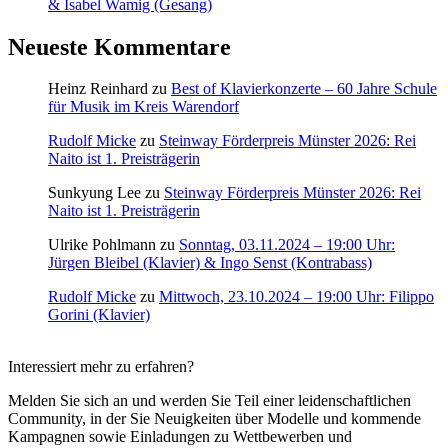
& Isabel Wamig (Gesang)
Neueste Kommentare
Heinz Reinhard
zu
Best of Klavierkonzerte – 60 Jahre Schule
für Musik im Kreis Warendorf
Rudolf Micke
zu
Steinway Förderpreis Münster 2026: Rei
Naito ist 1. Preisträgerin
Sunkyung Lee
zu
Steinway Förderpreis Münster 2026: Rei
Naito ist 1. Preisträgerin
Ulrike Pohlmann
zu
Sonntag, 03.11.2024 – 19:00 Uhr:
Jürgen Bleibel (Klavier) & Ingo Senst (Kontrabass)
Rudolf Micke
zu
Mittwoch, 23.10.2024 – 19:00 Uhr: Filippo
Gorini (Klavier)
Interessiert mehr zu erfahren?
Melden Sie sich an und werden Sie Teil einer leidenschaftlichen
Community, in der Sie Neuigkeiten über Modelle und kommende
Kampagnen sowie Einladungen zu Wettbewerben und