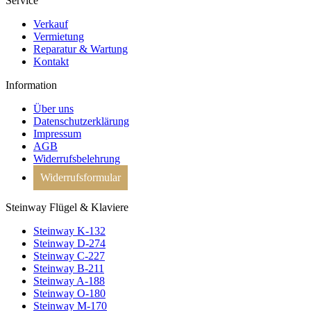
Service
Verkauf
Vermietung
Reparatur & Wartung
Kontakt
Information
Über uns
Datenschutzerklärung
Impressum
AGB
Widerrufsbelehrung
Widerrufsformular
Steinway Flügel & Klaviere
Steinway K-132
Steinway D-274
Steinway C-227
Steinway B-211
Steinway A-188
Steinway O-180
Steinway M-170