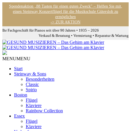
Spendenaktion „88 Tasten für einen guten Zweck" – Helfen Sie mit,
einen Steinway Konzertflügel für die Musikschule Gütersloh zu
ermöglichen
-> ZUR AKTION
Ihr Fachgeschäft für Pianos seit über 90 Jahren • 1935 – 2026
Verkauf & Beratung • Vermietung • Reparatur & Wartung
MENU
MENU
Start
Steinway & Sons
Besonderheiten
Classic
Spirio
Boston
Flügel
Klaviere
Rainbow Collection
Essex
Flügel
Klaviere