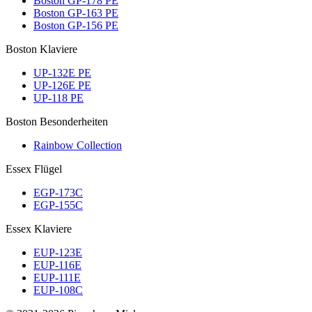
Boston GP-178 PE
Boston GP-163 PE
Boston GP-156 PE
Boston Klaviere
UP-132E PE
UP-126E PE
UP-118 PE
Boston Besonderheiten
Rainbow Collection
Essex Flügel
EGP-173C
EGP-155C
Essex Klaviere
EUP-123E
EUP-116E
EUP-111E
EUP-108C