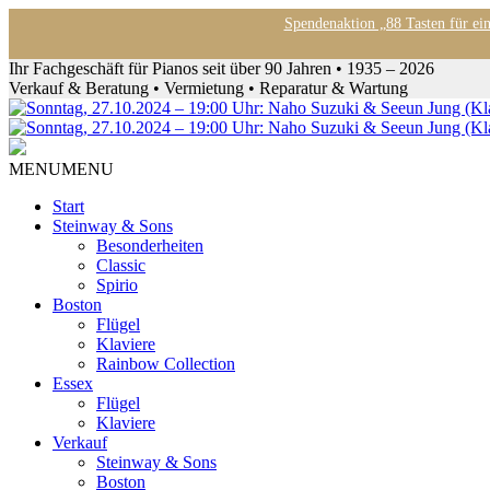
Spendenaktion „88 Tasten für ei
Ihr Fachgeschäft für Pianos seit über 90 Jahren • 1935 – 2026
Verkauf & Beratung • Vermietung • Reparatur & Wartung
MENU
MENU
Start
Steinway & Sons
Besonderheiten
Classic
Spirio
Boston
Flügel
Klaviere
Rainbow Collection
Essex
Flügel
Klaviere
Verkauf
Steinway & Sons
Boston