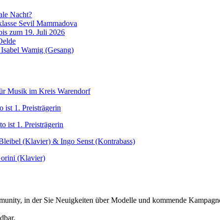
ale Nacht?
erklasse Sevil Mammadova
is zum 19. Juli 2026
Oelde
& Isabel Wamig (Gesang)
für Musik im Kreis Warendorf
ist 1. Preisträgerin
 ist 1. Preisträgerin
Bleibel (Klavier) & Ingo Senst (Kontrabass)
orini (Klavier)
Community, in der Sie Neuigkeiten über Modelle und kommende Kampag
dbar.