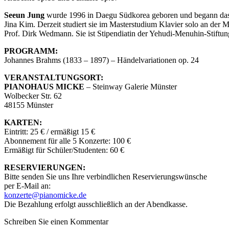
Seeun Jung
wurde 1996 in Daegu Südkorea geboren und begann das K
Jina Kim. Derzeit studiert sie im Masterstudium Klavier solo an der
Prof. Dirk Wedmann. Sie ist Stipendiatin der Yehudi-Menuhin-Stift
PROGRAMM:
Johannes Brahms (1833 – 1897) – Händelvariationen op. 24
VERANSTALTUNGSORT:
PIANOHAUS MICKE
– Steinway Galerie Münster
Wolbecker Str. 62
48155 Münster
KARTEN:
Eintritt: 25 € / ermäßigt 15 €
Abonnement für alle 5 Konzerte: 100 €
Ermäßigt für Schüler/Studenten: 60 €
RESERVIERUNGEN:
Bitte senden Sie uns Ihre verbindlichen Reservierungswünsche
per E-Mail an:
konzerte@pianomicke.de
Die Bezahlung erfolgt ausschließlich an der Abendkasse.
Schreiben Sie einen Kommentar