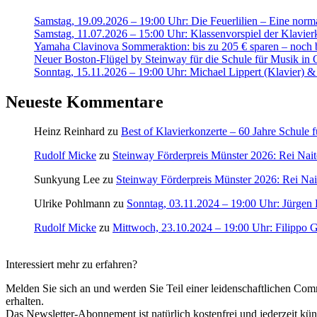
Samstag, 19.09.2026 – 19:00 Uhr: Die Feuerlilien – Eine norm
Samstag, 11.07.2026 – 15:00 Uhr: Klassenvorspiel der Klavi
Yamaha Clavinova Sommeraktion: bis zu 205 € sparen – noch b
Neuer Boston-Flügel by Steinway für die Schule für Musik in 
Sonntag, 15.11.2026 – 19:00 Uhr: Michael Lippert (Klavier) 
Neueste Kommentare
Heinz Reinhard
zu
Best of Klavierkonzerte – 60 Jahre Schule 
Rudolf Micke
zu
Steinway Förderpreis Münster 2026: Rei Naito 
Sunkyung Lee
zu
Steinway Förderpreis Münster 2026: Rei Naito
Ulrike Pohlmann
zu
Sonntag, 03.11.2024 – 19:00 Uhr: Jürgen 
Rudolf Micke
zu
Mittwoch, 23.10.2024 – 19:00 Uhr: Filippo G
Interessiert mehr zu erfahren?
Melden Sie sich an und werden Sie Teil einer leidenschaftlichen 
erhalten.
Das Newsletter-Abonnement ist natürlich kostenfrei und jederzeit kün