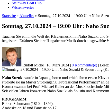
Steinway Golf Cup
Wissenswertes
Startseite
»
Aktuelles
»
Sonntag, 27.10.2024 – 19:00 Uhr: Naho Suzu
Sonntag, 27.10.2024 – 19:00 Uhr: Naho Su
Tauchen Sie ein in die Welt der Klaviermusik mit Naho Suzuki und S
begeistern. Erfahren Sie ihre Hingabe zur Musik durch ausgewählte
Rudolf Micke
|
18. März 2024
|
0 Kommentar(e)
|
Lesez
Naho Suzuki
wurde in Japan geboren und erhielt ihren ersten Klavi
studierte sie im Master Studiengang „Professional Performance“ an d
Konzertexamen bei Prof. Michael Keller an der Musikhochschule Münst
Seit vielen Jahren konzertiert Naho Suzuki als Solistin und Kammerm
PROGRAMM:
Robert Schumann (1810 – 1856):
Arabeske op.18 und Fantasie op.17