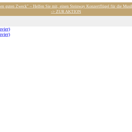
nen guten Zweck" – Helfen Sie mit, einen Steinway Konzertflügel für die Musi
-> ZUR AKTION