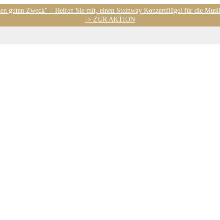
nen guten Zweck" – Helfen Sie mit, einen Steinway Konzertflügel für die Musi
-> ZUR AKTION