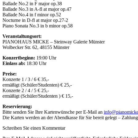
Ballade No.2 in F major op.38
Ballade No.3 in A-fl at major op.47
Ballade No.4 in f minor op.52
Nocturne in D-fl at major op.27-2
Piano Sonata No.3 in b minor op.58
Veranstaltungsort:
PIANOHAUS MICKE – Steinway Galerie Münster
Wolbecker Str. 62, 48155 Münster
Konzertbeginn:
19:00 Uhr
Einlass ab:
18:30 Uhr
Preise:
Konzerte 1 / 3 / 6 € 35,-
ermäßigt (Schüler/Studenten) € 25,-
Konzerte 2 / 4 / 5 € 25,-
ermäßigt (Schüler/Studenten ) € 15,-
Reservierung:
Bitte senden Sie Ihre Kartenwünsche per E-Mail an
info@pianomicke
Die Karten werden an der Abendkasse für Sie bereit gelegt – Zahlun
Schreiben Sie einen Kommentar