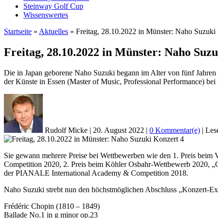
Steinway Golf Cup
Wissenswertes
Startseite
»
Aktuelles
»
Freitag, 28.10.2022 in Münster: Naho Suzuki
Freitag, 28.10.2022 in Münster: Naho Suzu
Die in Japan geborene Naho Suzuki begann im Alter von fünf Jahren 
der Künste in Essen (Master of Music, Professional Performance) bei 
Rudolf Micke
|
20. August 2022
|
0 Kommentar(e)
|
Les
Konzert 4
Sie gewann mehrere Preise bei Wettbewerben wie den 1. Preis beim 
Competition 2020, 2. Preis beim Köhler Osbahr-Wettbewerb 2020, „
der PIANALE International Academy & Competition 2018.
Naho Suzuki strebt nun den höchstmöglichen Abschluss „Konzert-Exa
Frédéric Chopin (1810 – 1849)
Ballade No.1 in g minor op.23