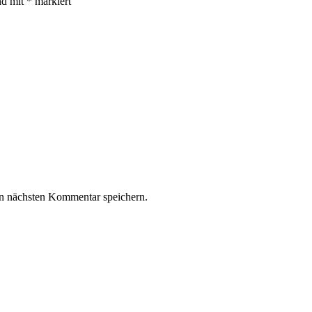
nd mit
*
markiert
n nächsten Kommentar speichern.