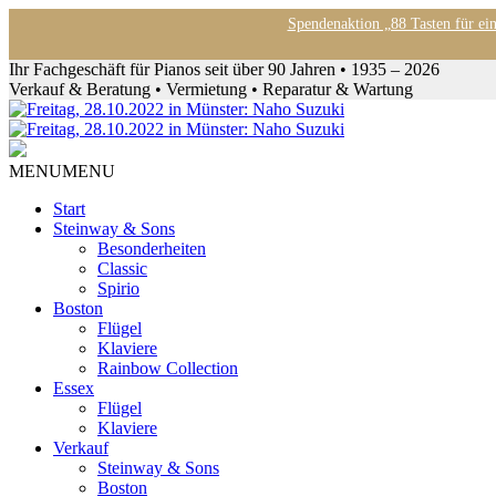
Spendenaktion „88 Tasten für ei
Ihr Fachgeschäft für Pianos seit über 90 Jahren • 1935 – 2026
Verkauf & Beratung • Vermietung • Reparatur & Wartung
MENU
MENU
Start
Steinway & Sons
Besonderheiten
Classic
Spirio
Boston
Flügel
Klaviere
Rainbow Collection
Essex
Flügel
Klaviere
Verkauf
Steinway & Sons
Boston