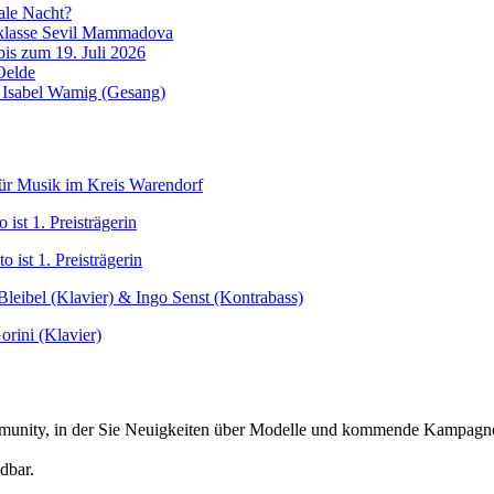
ale Nacht?
erklasse Sevil Mammadova
is zum 19. Juli 2026
Oelde
& Isabel Wamig (Gesang)
für Musik im Kreis Warendorf
ist 1. Preisträgerin
 ist 1. Preisträgerin
Bleibel (Klavier) & Ingo Senst (Kontrabass)
orini (Klavier)
Community, in der Sie Neuigkeiten über Modelle und kommende Kampag
dbar.