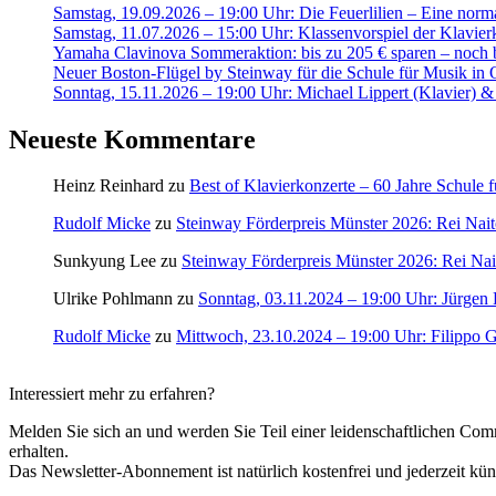
Samstag, 19.09.2026 – 19:00 Uhr: Die Feuerlilien – Eine norm
Samstag, 11.07.2026 – 15:00 Uhr: Klassenvorspiel der Klavi
Yamaha Clavinova Sommeraktion: bis zu 205 € sparen – noch b
Neuer Boston-Flügel by Steinway für die Schule für Musik in 
Sonntag, 15.11.2026 – 19:00 Uhr: Michael Lippert (Klavier) 
Neueste Kommentare
Heinz Reinhard
zu
Best of Klavierkonzerte – 60 Jahre Schule 
Rudolf Micke
zu
Steinway Förderpreis Münster 2026: Rei Naito 
Sunkyung Lee
zu
Steinway Förderpreis Münster 2026: Rei Naito
Ulrike Pohlmann
zu
Sonntag, 03.11.2024 – 19:00 Uhr: Jürgen 
Rudolf Micke
zu
Mittwoch, 23.10.2024 – 19:00 Uhr: Filippo G
Interessiert mehr zu erfahren?
Melden Sie sich an und werden Sie Teil einer leidenschaftlichen 
erhalten.
Das Newsletter-Abonnement ist natürlich kostenfrei und jederzeit kün