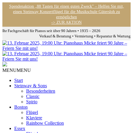
Spendenaktion „88 Tasten für einen guten Zweck" – Helfen Sie mit,
einen Steinway Konzertflügel für die Musikschule Gütersloh zu
ermöglichen
-> ZUR AKTION
Ihr Fachgeschäft für Pianos seit über 90 Jahren • 1935 – 2026
Verkauf & Beratung • Vermietung • Reparatur & Wartung
MENU
MENU
Start
Steinway & Sons
Besonderheiten
Classic
Spirio
Boston
Flügel
Klaviere
Rainbow Collection
Essex