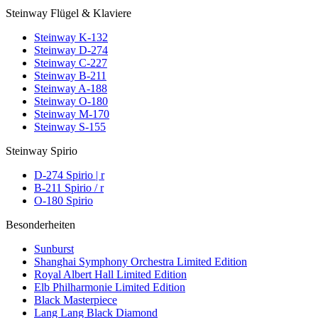
Steinway Flügel & Klaviere
Steinway K-132
Steinway D-274
Steinway C-227
Steinway B-211
Steinway A-188
Steinway O-180
Steinway M-170
Steinway S-155
Steinway Spirio
D-274 Spirio | r
B-211 Spirio / r
O-180 Spirio
Besonderheiten
Sunburst
Shanghai Symphony Orchestra Limited Edition
Royal Albert Hall Limited Edition
Elb Philharmonie Limited Edition
Black Masterpiece
Lang Lang Black Diamond