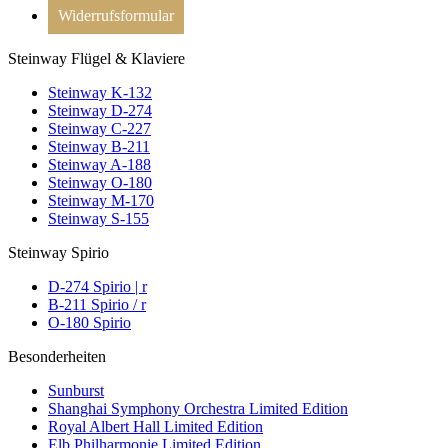
Widerrufsformular
Steinway Flügel & Klaviere
Steinway K-132
Steinway D-274
Steinway C-227
Steinway B-211
Steinway A-188
Steinway O-180
Steinway M-170
Steinway S-155
Steinway Spirio
D-274 Spirio | r
B-211 Spirio / r
O-180 Spirio
Besonderheiten
Sunburst
Shanghai Symphony Orchestra Limited Edition
Royal Albert Hall Limited Edition
Elb Philharmonie Limited Edition