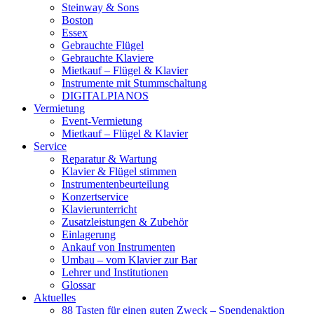
Steinway & Sons
Boston
Essex
Gebrauchte Flügel
Gebrauchte Klaviere
Mietkauf – Flügel & Klavier
Instrumente mit Stummschaltung
DIGITALPIANOS
Vermietung
Event-Vermietung
Mietkauf – Flügel & Klavier
Service
Reparatur & Wartung
Klavier & Flügel stimmen
Instrumentenbeurteilung
Konzertservice
Klavierunterricht
Zusatzleistungen & Zubehör
Einlagerung
Ankauf von Instrumenten
Umbau – vom Klavier zur Bar
Lehrer und Institutionen
Glossar
Aktuelles
88 Tasten für einen guten Zweck – Spendenaktion