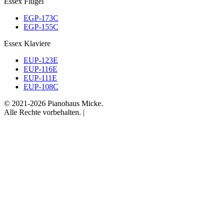
Essex Flügel
EGP-173C
EGP-155C
Essex Klaviere
EUP-123E
EUP-116E
EUP-111E
EUP-108C
© 2021-2026 Pianohaus Micke.
Alle Rechte vorbehalten. |