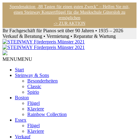
Spendenaktion „88 Tasten für einen guten Zweck" – Helfen Sie mit,
einen Steinway Konzertflügel für die Musikschule Gütersloh zu
ermöglichen
-> ZUR AKTION
Ihr Fachgeschäft für Pianos seit über 90 Jahren • 1935 – 2026
Verkauf & Beratung • Vermietung • Reparatur & Wartung
MENU
MENU
Start
Steinway & Sons
Besonderheiten
Classic
Spirio
Boston
Flügel
Klaviere
Rainbow Collection
Essex
Flügel
Klaviere
Verkauf