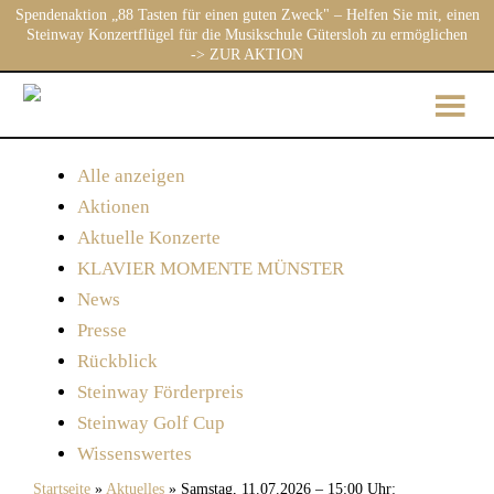
Spendenaktion „88 Tasten für einen guten Zweck" – Helfen Sie mit, einen
Steinway Konzertflügel für die Musikschule Gütersloh zu ermöglichen
-> ZUR AKTION
Alle anzeigen
Aktionen
Aktuelle Konzerte
KLAVIER MOMENTE MÜNSTER
News
Presse
Rückblick
Steinway Förderpreis
Steinway Golf Cup
Wissenswertes
Startseite
»
Aktuelles
»
Samstag, 11.07.2026 – 15:00 Uhr: