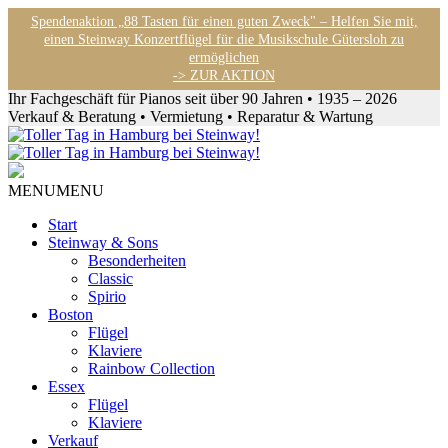
Spendenaktion „88 Tasten für einen guten Zweck" – Helfen Sie mit,
einen Steinway Konzertflügel für die Musikschule Gütersloh zu
ermöglichen
-> ZUR AKTION
Ihr Fachgeschäft für Pianos seit über 90 Jahren • 1935 – 2026
Verkauf & Beratung • Vermietung • Reparatur & Wartung
MENU
MENU
Start
Steinway & Sons
Besonderheiten
Classic
Spirio
Boston
Flügel
Klaviere
Rainbow Collection
Essex
Flügel
Klaviere
Verkauf