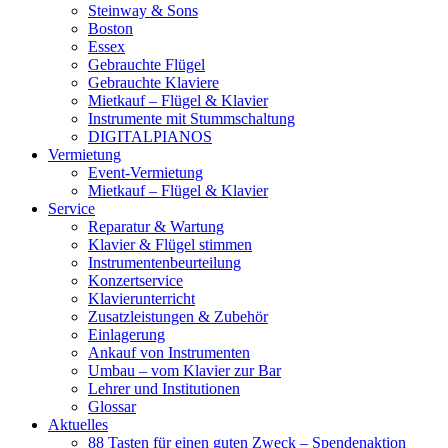
Steinway & Sons
Boston
Essex
Gebrauchte Flügel
Gebrauchte Klaviere
Mietkauf – Flügel & Klavier
Instrumente mit Stummschaltung
DIGITALPIANOS
Vermietung
Event-Vermietung
Mietkauf – Flügel & Klavier
Service
Reparatur & Wartung
Klavier & Flügel stimmen
Instrumentenbeurteilung
Konzertservice
Klavierunterricht
Zusatzleistungen & Zubehör
Einlagerung
Ankauf von Instrumenten
Umbau – vom Klavier zur Bar
Lehrer und Institutionen
Glossar
Aktuelles
88 Tasten für einen guten Zweck – Spendenaktion