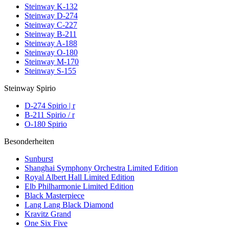
Steinway K-132
Steinway D-274
Steinway C-227
Steinway B-211
Steinway A-188
Steinway O-180
Steinway M-170
Steinway S-155
Steinway Spirio
D-274 Spirio | r
B-211 Spirio / r
O-180 Spirio
Besonderheiten
Sunburst
Shanghai Symphony Orchestra Limited Edition
Royal Albert Hall Limited Edition
Elb Philharmonie Limited Edition
Black Masterpiece
Lang Lang Black Diamond
Kravitz Grand
One Six Five