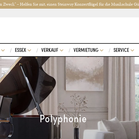
n Zweck" – Helfen Sie mit, einen Steinway Konzertflügel für die Musikschule G
ESSEX
VERKAUF
VERMIETUNG
SERVICE
Polyphonie