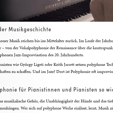
der Musikgeschichte
ner Musik reichen bis ins Mittelalter zurück. Im Laufe der Jahrhu
er – von der Vokalpolyphonie der Renaissance über die kontrapun
yphonen Jazz-Improvisation des 20. Jahrhunderts.
sten wie György Ligeti oder Keith Jarrett setzen polyphone Tec
aften zu schaffen. Und im Jazz? Dort ist Polyphonie oft improvis
phonie für Pianistinnen und Pianisten so wi
das musikalische Gehör, die Unabhängigkeit der Hände und das tie
nhängen. Wer sich auf polyphone Werke einlässt, lernt, Musik ni