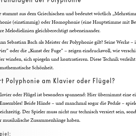
e
stammt aus dem Griechischen und bedeutet wörtlich „Mehrstimm
onie (einstimmig) oder Homophonie (eine Hauptstimme mit Begl
e Melodielinien gleichberechtigt nebeneinander.
ann Sebastian Bach als Meister der Polyphonie gilt? Seine Werke – 
ier“ oder die „Kunst der Fuge“ – zeigen eindrucksvoll, wie versc
r winden, sich spiegeln und kontrastieren. Diese Technik verleiht
t mathematische Schönheit.
rt Polyphonie am Klavier oder Flügel?
avier oder Flügel ist besonders spannend: Hier übernimmt eine ei
Ensembles! Beide Hände – und manchmal sogar die Pedale – spiel
eichzeitig. Der Spieler muss nicht nur technisch versiert sein, son
ür musikalische Zusammenhänge haben.
piel: