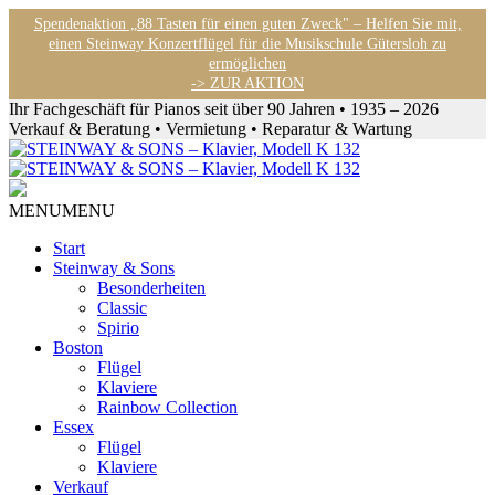
Spendenaktion „88 Tasten für einen guten Zweck" – Helfen Sie mit,
einen Steinway Konzertflügel für die Musikschule Gütersloh zu
ermöglichen
-> ZUR AKTION
Ihr Fachgeschäft für Pianos seit über 90 Jahren • 1935 – 2026
Verkauf & Beratung • Vermietung • Reparatur & Wartung
MENU
MENU
Start
Steinway & Sons
Besonderheiten
Classic
Spirio
Boston
Flügel
Klaviere
Rainbow Collection
Essex
Flügel
Klaviere
Verkauf