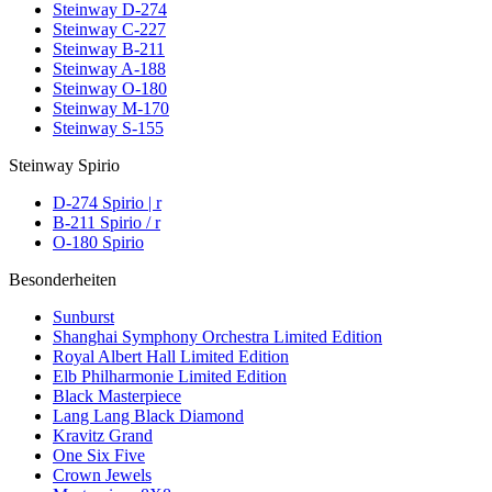
Steinway D-274
Steinway C-227
Steinway B-211
Steinway A-188
Steinway O-180
Steinway M-170
Steinway S-155
Steinway Spirio
D-274 Spirio | r
B-211 Spirio / r
O-180 Spirio
Besonderheiten
Sunburst
Shanghai Symphony Orchestra Limited Edition
Royal Albert Hall Limited Edition
Elb Philharmonie Limited Edition
Black Masterpiece
Lang Lang Black Diamond
Kravitz Grand
One Six Five
Crown Jewels