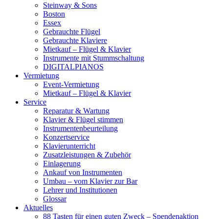
Steinway & Sons
Boston
Essex
Gebrauchte Flügel
Gebrauchte Klaviere
Mietkauf – Flügel & Klavier
Instrumente mit Stummschaltung
DIGITALPIANOS
Vermietung
Event-Vermietung
Mietkauf – Flügel & Klavier
Service
Reparatur & Wartung
Klavier & Flügel stimmen
Instrumentenbeurteilung
Konzertservice
Klavierunterricht
Zusatzleistungen & Zubehör
Einlagerung
Ankauf von Instrumenten
Umbau – vom Klavier zur Bar
Lehrer und Institutionen
Glossar
Aktuelles
88 Tasten für einen guten Zweck – Spendenaktion