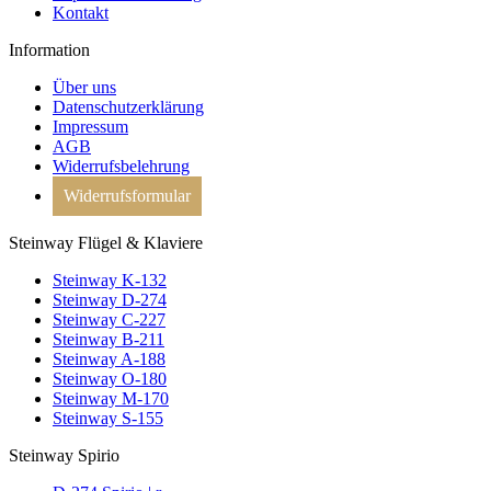
Kontakt
Information
Über uns
Datenschutzerklärung
Impressum
AGB
Widerrufsbelehrung
Widerrufsformular
Steinway Flügel & Klaviere
Steinway K-132
Steinway D-274
Steinway C-227
Steinway B-211
Steinway A-188
Steinway O-180
Steinway M-170
Steinway S-155
Steinway Spirio