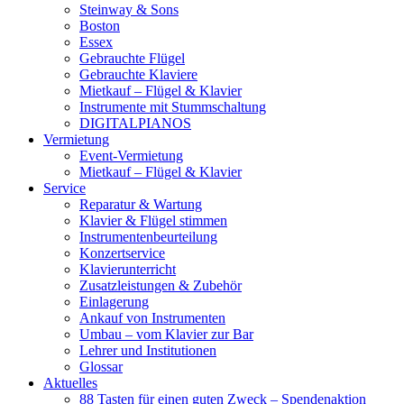
Steinway & Sons
Boston
Essex
Gebrauchte Flügel
Gebrauchte Klaviere
Mietkauf – Flügel & Klavier
Instrumente mit Stummschaltung
DIGITALPIANOS
Vermietung
Event-Vermietung
Mietkauf – Flügel & Klavier
Service
Reparatur & Wartung
Klavier & Flügel stimmen
Instrumentenbeurteilung
Konzertservice
Klavierunterricht
Zusatzleistungen & Zubehör
Einlagerung
Ankauf von Instrumenten
Umbau – vom Klavier zur Bar
Lehrer und Institutionen
Glossar
Aktuelles
88 Tasten für einen guten Zweck – Spendenaktion