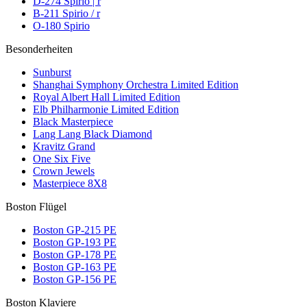
D-274 Spirio | r
B-211 Spirio / r
O-180 Spirio
Besonderheiten
Sunburst
Shanghai Symphony Orchestra Limited Edition
Royal Albert Hall Limited Edition
Elb Philharmonie Limited Edition
Black Masterpiece
Lang Lang Black Diamond
Kravitz Grand
One Six Five
Crown Jewels
Masterpiece 8X8
Boston Flügel
Boston GP-215 PE
Boston GP-193 PE
Boston GP-178 PE
Boston GP-163 PE
Boston GP-156 PE
Boston Klaviere