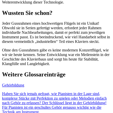
Weiterentwicklung dieser Technologie.
Wussten Sie schon?
Jeder Gussrahmen eines hochwertigen Flügels ist ein Unikat!
Obwohl sie in Serien gefertigt werden, erfordert jeder Rahmen
individuelle Nachbearbeitungen, damit er perfekt zum jeweiligen
Instrument passt. Es ist beeindruckend, wie viel Handarbeit selbst in
diesem vermeintlich „industriellen“ Teil eines Klaviers steckt.
Ohne den Gussrahmen gäbe es keine modernen Konzertflügel, wie
wir sie heute kennen. Seine Entwicklung war ein Meilenstein in der
Geschichte des Klavierbaus und sorgt bis heute für Stabilität,
Klangfülle und Langlebigkeit.
Weitere Glossareinträge
Gehörbildung
Haben Sie sich jemals gefragt, wie Pianisten in der Lage sind,
komplexe Stücke mit Perfektion zu spielen oder Melodien einfach
nach Gehör zu erfassen? Der Schlüssel liegt in der Gehörbildung!
Für Pianisten ist ein geschultes Gehör genauso wichtig wie die
Technik am Instrument.