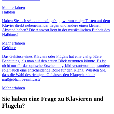
Mehr erfahren
Halbton
Haben Sie sich schon einmal gefragt, warum einige Tasten auf dem
Klavier direkt nebeneinander liegen und andere einen kleinen
Abstand haben? Die Antwort liegt in der musikalischen Einheit des
Halbtons!
Mehr erfahren
Gehäuse
Das Gehäuse eines Klaviers oder Flügels hat eine viel größere
Bedeutung, als man auf den ersten Blick vermuten könnte. Es ist
nicht nur für das optische Erscheinungsbild verantwortlich, sondern
spielt auch eine entscheidende Rolle für den Klang. Wussten Sie,
dass die Wahl des richtigen Gehäuses den Klangcharakter
maßgeblich beeinflusst?
Mehr erfahren
Sie haben eine Frage zu Klavieren und
Flügeln?