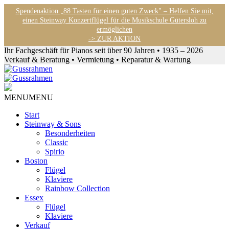
Spendenaktion „88 Tasten für einen guten Zweck" – Helfen Sie mit,
einen Steinway Konzertflügel für die Musikschule Gütersloh zu
ermöglichen
-> ZUR AKTION
Ihr Fachgeschäft für Pianos seit über 90 Jahren • 1935 – 2026
Verkauf & Beratung • Vermietung • Reparatur & Wartung
MENU
MENU
Start
Steinway & Sons
Besonderheiten
Classic
Spirio
Boston
Flügel
Klaviere
Rainbow Collection
Essex
Flügel
Klaviere
Verkauf