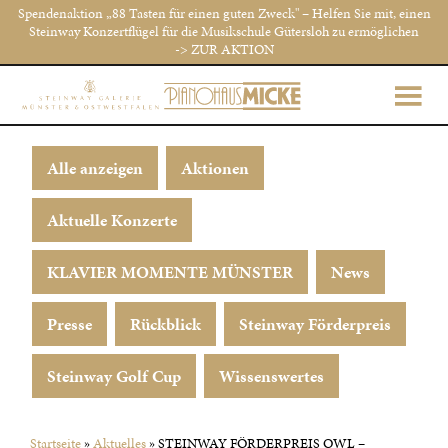
Spendenaktion „88 Tasten für einen guten Zweck" – Helfen Sie mit, einen
Steinway Konzertflügel für die Musikschule Gütersloh zu ermöglichen
-> ZUR AKTION
Alle anzeigen
Aktionen
Aktuelle Konzerte
KLAVIER MOMENTE MÜNSTER
News
Presse
Rückblick
Steinway Förderpreis
Steinway Golf Cup
Wissenswertes
Startseite
»
Aktuelles
»
STEINWAY FÖRDERPREIS OWL –